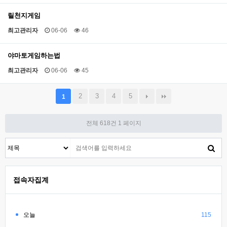
릴천지게임
최고관리자
06-06
46
야마토게임하는법
최고관리자
06-06
45
2
3
4
5
1
전체 618건
1 페이지
접속자집계
오늘
115