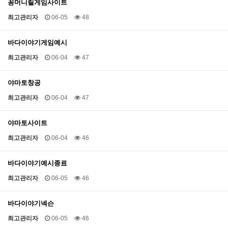
꽁머니릴게임사이트
최고관리자
06-05
48
바다이야기게임예시
최고관리자
06-04
47
야마토창공
최고관리자
06-04
47
야마토사이트
최고관리자
06-04
46
바다이야기예시종료
최고관리자
06-05
46
바다이야기넥슨
최고관리자
06-05
46