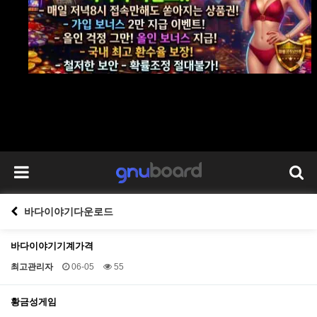
바다이야기다운로드
바다이야기기계가격
최고관리자
06-05
55
황금성게임