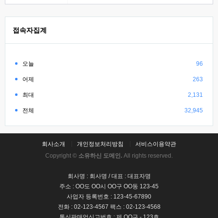
접속자집계
오늘
96
어제
263
최대
2,131
전체
32,945
회사소개
개인정보처리방침
서비스이용약관
Copyright ©
소유하신 도메인.
All rights reserved.
회사명 : 회사명 / 대표 : 대표자명
주소 : OO도 OO시 OO구 OO동 123-45
사업자 등록번호 : 123-45-67890
전화 : 02-123-4567 팩스 : 02-123-4568
통신판매업신고번호 : 제 OO구 - 123호