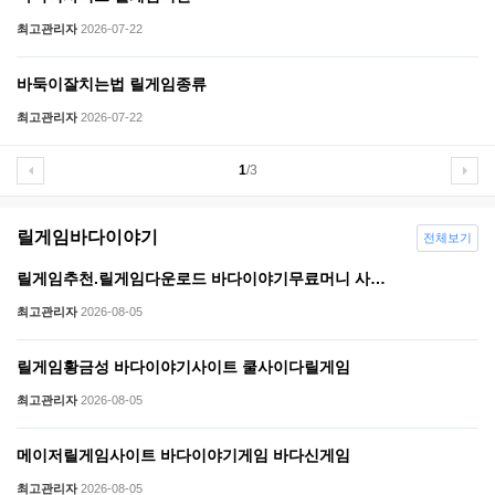
최고관리자
2026-07-22
바둑이잘치는법 릴게임종류
최고관리자
2026-07-22
1
/3
릴게임바다이야기
전체보기
릴게임추천.릴게임다운로드 바다이야기무료머니 사…
최고관리자
2026-08-05
릴게임황금성 바다이야기사이트 쿨사이다릴게임
최고관리자
2026-08-05
메이저릴게임사이트 바다이야기게임 바다신게임
최고관리자
2026-08-05