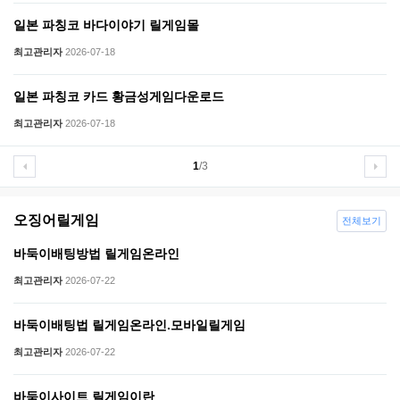
일본 파칭코 바다이야기 릴게임몰
최고관리자
2026-07-18
일본 파칭코 카드 황금성게임다운로드
최고관리자
2026-07-18
1
/3
오징어릴게임
전체보기
바둑이배팅방법 릴게임온라인
최고관리자
2026-07-22
바둑이배팅법 릴게임온라인.모바일릴게임
최고관리자
2026-07-22
바둑이사이트 릴게임이란