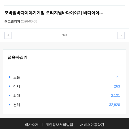
모바일바다이야기게임 오리지널바다이야기 바다이야…
최고관리자
2026-08-05
1
/3
접속자집계
오늘
71
어제
263
최대
2,131
전체
32,920
회사소개
개인정보처리방침
서비스이용약관