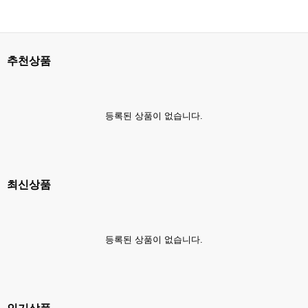
추천상품
등록된 상품이 없습니다.
최신상품
등록된 상품이 없습니다.